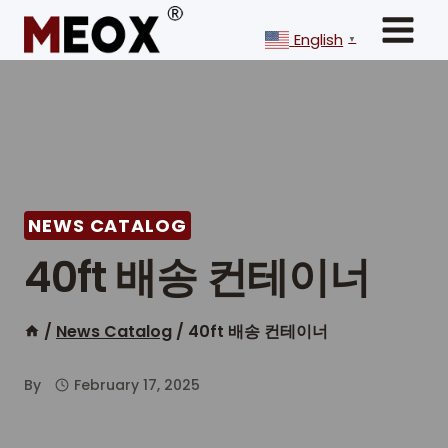
Skip
to
English
▼
content
NEWS CATALOG
40ft 배송 컨테이너
/
News Catalog
/
40ft 배송 컨테이너
By
February 17, 2025