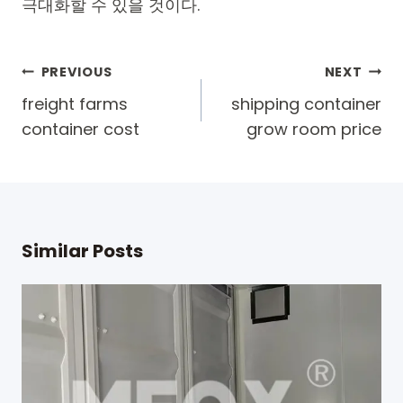
극대화할 수 있을 것이다.
Post
PREVIOUS
NEXT
navigation
freight farms
shipping container
container cost
grow room price
Similar Posts