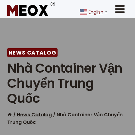
Skip
to
English
▼
content
NEWS CATALOG
Nhà Container Vận
Chuyển Trung
Quốc
/
News Catalog
/
Nhà Container Vận Chuyển
Trung Quốc